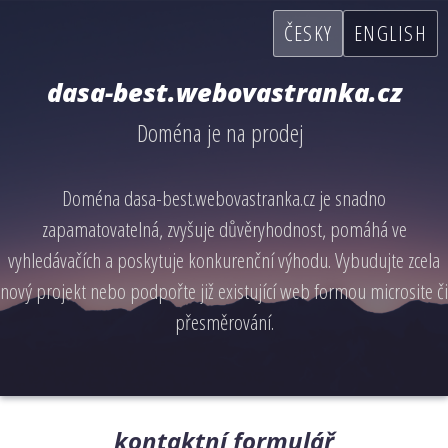
ČESKY
ENGLISH
dasa-best.webovastranka.cz
Doména je na prodej
Doména dasa-best.webovastranka.cz je snadno
zapamatovatelná, zvyšuje důvěryhodnost, pomáhá ve
vyhledávačích a poskytuje konkurenční výhodu. Vybudujte zcela
nový projekt nebo podpořte již existující web formou microsite či
přesměrování.
kontaktní formulář